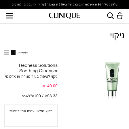
לפרטים
עלות משלוח 30 ₪ משלוח חינם ברכישה ב-249 ₪ ומעלה | עד 14 ימי עסקים
ניקוי
לצפייה
Redness Solutions
Soothing Cleanser
ניקוי לטיפול בעור מגורה או אדמומי
₪140.00
₪93.33 / 100מ"ל/גרם
מחוץ למלאי, עדכנו אותי כשחוזר