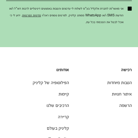
אני מאשר/ת לחברת אלקליל בע"מ לשלוח לי עדכונים והטבות באמצעים דיגיטליים לרבות דוא"ל ו/או
הודעות SMS ו/או WhatsApp ממותג קליניק. לפרטים נוספים ראה/י
מדיניות הפרטיות
. ידוע לי כי
אוכל לבטל את הסכמתי בכל עת.
רכישה
אודותינו
הטבות מיוחדות
הפילוסופיה של קליניק
איתור חנויות
קיימות
הרשמה
הרכיבים שלנו
קריירה
קליניק בעולם