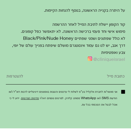
על היתרה בקנייה הראשונה, בנוסף להנחות הקיימות.
קוד הקופון יישלח לתיבת המייל לאחר ההרשמה
מימוש אישי וחד פעמי ברכישה הראשונה. לא יתאפשר כפל קופונים.
לא כולל שפתונים ושמני שפתיים Black/Pink/Nude Honey
דרך אגב, יש לנו גם עמוד אינסטגרם מושלם שיפתח בפנייך עולם של יופי,
צבע ואופטימיות
cliniqueisrael@
אני מאשר/ת לחברת אלקליל בע"מ לשלוח לי עדכונים והטבות באמצעים דיגיטליים לרבות דוא"ל ו/או
הודעות SMS ו/או WhatsApp ממותג קליניק. לפרטים נוספים ראה/י
מדיניות הפרטיות
. ידוע לי כי
אוכל לבטל את הסכמתי בכל עת.