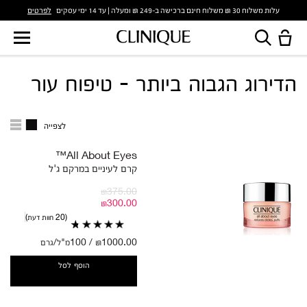
לפרטים
עלות משלוח 30 ₪ משלוח חינם ברכישה ב-249 ₪ ומעלה | עד 14 ימי עסקים
הדירוג הגבוה ביותר - טיפוח עור
לצפייה
All About Eyes™
קרם לעיניים במרקם ג'ל
₪375.00
₪300.00
20 חוות דעת
₪1000.00 / 100מ"ל/גרם
הוסף לסל