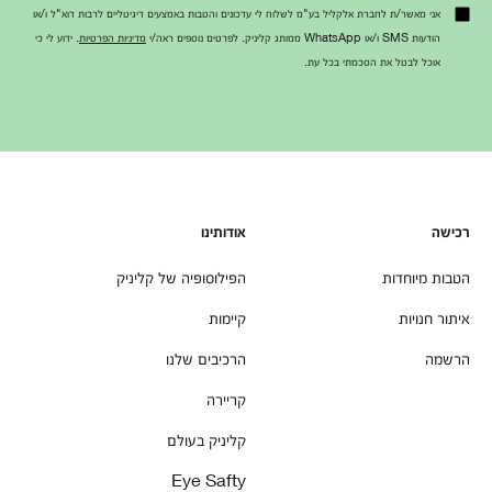
אני מאשר/ת לחברת אלקליל בע"מ לשלוח לי עדכונים והטבות באמצעים דיגיטליים לרבות דוא"ל ו/או
הודעות SMS ו/או WhatsApp ממותג קליניק. לפרטים נוספים ראה/י
מדיניות הפרטיות
. ידוע לי כי
אוכל לבטל את הסכמתי בכל עת.
רכישה
אודותינו
הטבות מיוחדות
הפילוסופיה של קליניק
איתור חנויות
קיימות
הרשמה
הרכיבים שלנו
קריירה
קליניק בעולם
Eye Safty