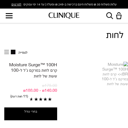
לפרטים
עלות משלוח 30 ₪ משלוח חינם ברכישה ב-249 ₪ ומעלה | עד 14 ימי עסקים
לחות
לצפייה
Moisture Surge™ 100H
קרם לחות במרקם ג'ל ל-100
שעות של לחות
₪175.00
₪140.00 - ₪188.00
11 חוות דעת
בחרי גודל