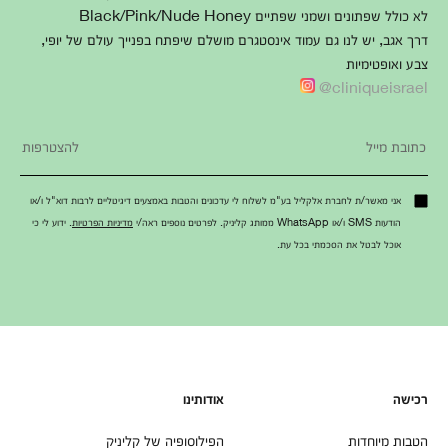
לא כולל שפתונים ושמני שפתיים Black/Pink/Nude Honey
דרך אגב, יש לנו גם עמוד אינסטגרם מושלם שיפתח בפנייך עולם של יופי,
צבע ואופטימיות
cliniqueisrael@
אני מאשר/ת לחברת אלקליל בע"מ לשלוח לי עדכונים והטבות באמצעים דיגיטליים לרבות דוא"ל ו/או
הודעות SMS ו/או WhatsApp ממותג קליניק. לפרטים נוספים ראה/י
מדיניות הפרטיות
. ידוע לי כי
אוכל לבטל את הסכמתי בכל עת.
רכישה
אודותינו
הטבות מיוחדות
הפילוסופיה של קליניק