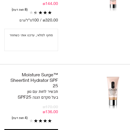
₪144.00
8 חוות דעת
₪320.00 / 100מ"ל/גרם
מחוץ למלאי, עדכנו אותי כשחוזר
Moisture Surge™
Sheertint Hydrator SPF
25
תכשיר לחות עם גוון
בעל מקדם הגנה SPF25
₪170.00
₪136.00
4 חוות דעת