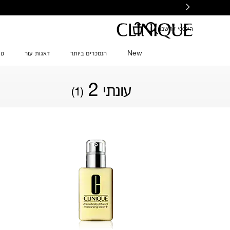
Ski
t
mai
היכנסי לחשבון
conten
New
הנמכרים ביותר
דאגות עור
טי
עונתי 2
(1)
סינון לפי דאגת עור
סינון לפי משפחת צבע