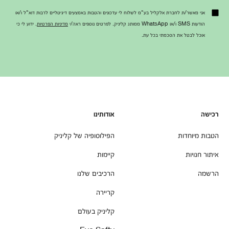
אני מאשר/ת לחברת אלקליל בע"מ לשלוח לי עדכונים והטבות באמצעים דיגיטליים לרבות דוא"ל ו/או
הודעות SMS ו/או WhatsApp ממותג קליניק. לפרטים נוספים ראה/י
מדיניות הפרטיות
. ידוע לי כי
אוכל לבטל את הסכמתי בכל עת.
רכישה
אודותינו
הטבות מיוחדות
הפילוסופיה של קליניק
איתור חנויות
קיימות
הרשמה
הרכיבים שלנו
קריירה
קליניק בעולם