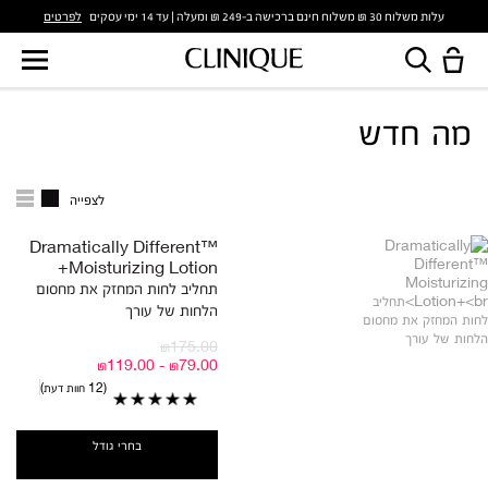
לפרטים
עלות משלוח 30 ₪ משלוח חינם ברכישה ב-249 ₪ ומעלה | עד 14 ימי עסקים
מה חדש
לצפייה
Dramatically Different™
Moisturizing Lotion+
תחליב לחות המחזק את מחסום
הלחות של עורך
₪175.00
₪79.00 - ₪119.00
12 חוות דעת
בחרי גודל