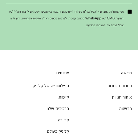
אני מאשר/ת לחברת אלקליל בע"מ לשלוח לי עדכונים והטבות באמצעים דיגיטליים לרבות דוא"ל ו/או
הודעות SMS ו/או WhatsApp ממותג קליניק. לפרטים נוספים ראה/י
מדיניות הפרטיות
. ידוע לי כי
אוכל לבטל את הסכמתי בכל עת.
רכישה
אודותינו
הטבות מיוחדות
הפילוסופיה של קליניק
איתור חנויות
קיימות
הרשמה
הרכיבים שלנו
קריירה
קליניק בעולם