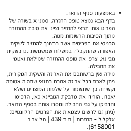
באמצעות סניף הדואר.
בדף הבא נמצא טופס החזרה, סמני x בשורה של
הפריט אותו תרצי להחזיר וצייני את סיבת ההחזרה
מתוך הסיבות הרשומות מטה.
הכניסי את הפריטים אשר ברצונך להחזיר לשקית
האפורה שהתקבלה במשלוח שמשמשת גם כשקית
גוביינא, צרפי את טופס ההחזרה שמילאת ואטמי
את החבילה.
מידה ואין ברשותכם את האריזה והשקית המקורית,
ניתן לארוז בכל אריזה אחרת בתנאי שתהיה אטומה
וקשיחה כך שתשמור על שלמות המוצרים ושלא
יאבדו. הורידו את מדבקת הגוביינא כאן, הדפיסו
והדביקו על גבי החבילה ומסרו אותה בסניף הדואר.
(ניתן גם לרשום עצמאית את הפרטים הרלוונטיים:
אלקליל - החזרות | ת.ד 439 | תל אביב
6158001).