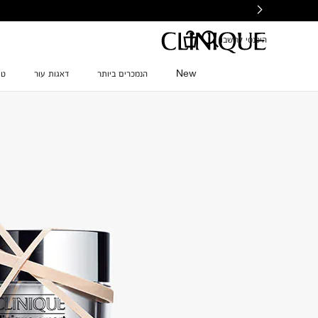
Ski
t
mai
היכנסי לחשבון
conten
New
הנמכרים ביותר
דאגות עור
טי