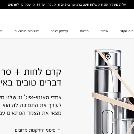
לפרטים
עלות משלוח 30 ₪ משלוח חינם ברכישה ב-249 ₪ ומעלה | עד 14 ימי עסקים
פוח העור
איפור
בישום
קליניק לגבר
שילובים מומלצים
מת
קרם לחות + סרו
דברים טובים באים
צמדי האנטי-אייג'ינג שלנו מ
לעורך את התמיכה לה הוא זק
מצאי את הצמד המתאים עבו
סימני הזדקנות מרובים