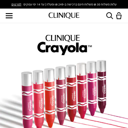
לפרטים
עלות משלוח 30 ₪ משלוח חינם ברכישה ב-249 ₪ ומעלה | עד 14 ימי עסקים