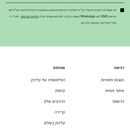
אני מאשר/ת לחברת אלקליל בע"מ לשלוח לי עדכונים והטבות באמצעים דיגיטליים לרבות דוא"ל ו/או
הודעות SMS ו/או WhatsApp ממותג קליניק. לפרטים נוספים ראה/י
מדיניות הפרטיות
. ידוע לי כי
אוכל לבטל את הסכמתי בכל עת.
רכישה
אודותינו
הטבות מיוחדות
הפילוסופיה של קליניק
איתור חנויות
קיימות
הרשמה
הרכיבים שלנו
קריירה
קליניק בעולם