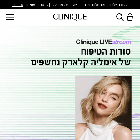
לפרטים
עלות משלוח 30 ₪ משלוח חינם ברכישה ב-249 ₪ ומעלה | עד 14 ימי עסקים