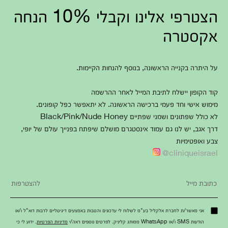
הצטרפי אלינו וקבלי 10% הנחה
אקסטרה
על היתרה בקנייה הראשונה, בנוסף להנחות הקיימות.
קוד הקופון יישלח לתיבת המייל לאחר ההרשמה
מימוש אישי וחד פעמי ברכישה הראשונה. לא יתאפשר כפל קופונים.
לא כולל שפתונים ושמני שפתיים Black/Pink/Nude Honey
דרך אגב, יש לנו גם עמוד אינסטגרם מושלם שיפתח בפנייך עולם של יופי,
צבע ואופטימיות
cliniqueisrael@
אני מאשר/ת לחברת אלקליל בע"מ לשלוח לי עדכונים והטבות באמצעים דיגיטליים לרבות דוא"ל ו/או
הודעות SMS ו/או WhatsApp ממותג קליניק. לפרטים נוספים ראה/י
מדיניות הפרטיות
. ידוע לי כי