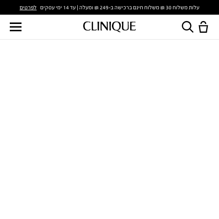
לפרטים
עלות משלוח 30 ₪ משלוח חינם ברכישה ב-249 ₪ ומעלה | עד 14 ימי עסקים