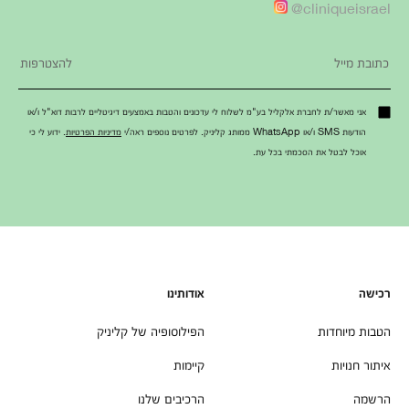
cliniqueisrael@
אני מאשר/ת לחברת אלקליל בע"מ לשלוח לי עדכונים והטבות באמצעים דיגיטליים לרבות דוא"ל ו/או
הודעות SMS ו/או WhatsApp ממותג קליניק. לפרטים נוספים ראה/י
מדיניות הפרטיות
. ידוע לי כי
אוכל לבטל את הסכמתי בכל עת.
רכישה
אודותינו
הטבות מיוחדות
הפילוסופיה של קליניק
איתור חנויות
קיימות
הרשמה
הרכיבים שלנו