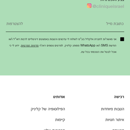
cliniqueisrael@
אני מאשר/ת לחברת אלקליל בע"מ לשלוח לי עדכונים והטבות באמצעים דיגיטליים לרבות דוא"ל ו/או
הודעות SMS ו/או WhatsApp ממותג קליניק. לפרטים נוספים ראה/י
מדיניות הפרטיות
. ידוע לי כי
אוכל לבטל את הסכמתי בכל עת.
רכישה
אודותינו
הטבות מיוחדות
הפילוסופיה של קליניק
איתור חנויות
קיימות
הרשמה
הרכיבים שלנו