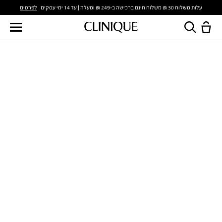
לפרטים
עלות משלוח 30 ₪ משלוח חינם ברכישה ב-249 ₪ ומעלה | עד 14 ימי עסקים