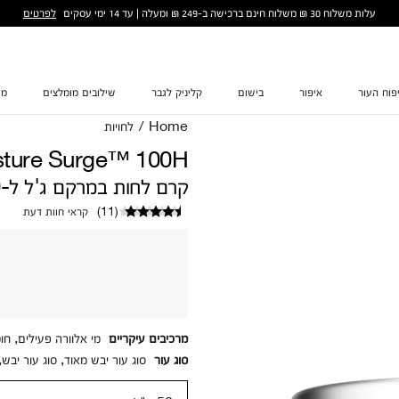
לפרטים
עלות משלוח 30 ₪ משלוח חינם ברכישה ב-249 ₪ ומעלה | עד 14 ימי עסקים
פוח העור
איפור
בישום
קליניק לגבר
שילובים מומלצים
מת
Home
/
לחויות
sture Surge™ 100H
קרם לחות במרקם ג'ל ל-100 שעות של לחות
(
11
)
קראי חוות דעת
מרכיבים עיקריים
מי אלוורה פעילים, חו
סוג עור
סוג עור יבש מאוד, סוג עור יבש, 