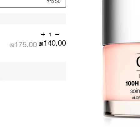
50 מ"ל
1
₪140.00
₪175.00