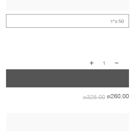
50 מ"ל
1
₪260.00
₪325.00