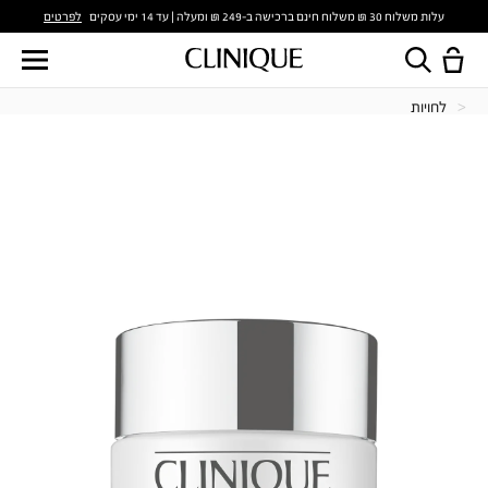
לפרטים
עלות משלוח 30 ₪ משלוח חינם ברכישה ב-249 ₪ ומעלה | עד 14 ימי עסקים
לחויות