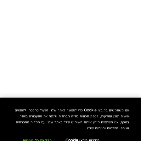
אנו משתמשים בקובצי Cookie כדי לאפשר לאתר שלנו לפעול כהלכה, להתאים
אישית תוכן ומודעות, לספק תכונות מדיה חברתית ולנתח את התעבורה באתר.
בנוסף, אנו משתפים מידע אודות השימוש שלך באתר שלנו עם המדיה החברתית
ושותפי הפרסום והניתוח שלנו.
הגדרות קובצי Cookie
קבל את כל העוגיות