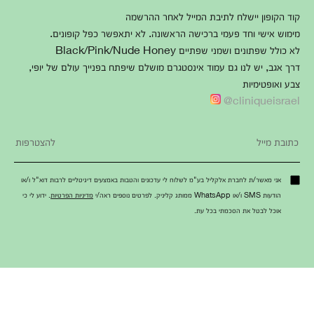
קוד הקופון יישלח לתיבת המייל לאחר ההרשמה
מימוש אישי וחד פעמי ברכישה הראשונה. לא יתאפשר כפל קופונים.
לא כולל שפתונים ושמני שפתיים Black/Pink/Nude Honey
דרך אגב, יש לנו גם עמוד אינסטגרם מושלם שיפתח בפנייך עולם של יופי,
צבע ואופטימיות
cliniqueisrael@
אני מאשר/ת לחברת אלקליל בע"מ לשלוח לי עדכונים והטבות באמצעים דיגיטליים לרבות דוא"ל ו/או
הודעות SMS ו/או WhatsApp ממותג קליניק. לפרטים נוספים ראה/י
מדיניות הפרטיות
. ידוע לי כי
אוכל לבטל את הסכמתי בכל עת.