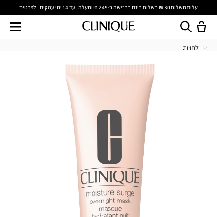
לפרטים
עלות משלוח 30 ₪ משלוח חינם ברכישה ב-249 ₪ ומעלה | עד 14 ימי עסקים
לחויות