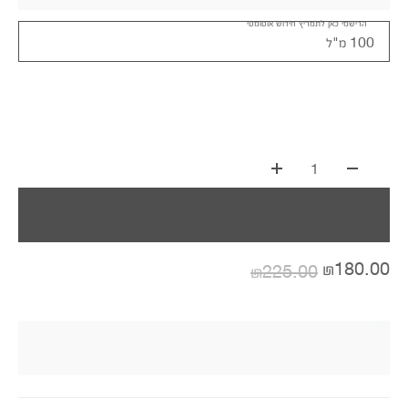
הרישמי כאן לתמריץ חידוש אוטומטי
100 מ"ל
1
₪180.00
₪225.00