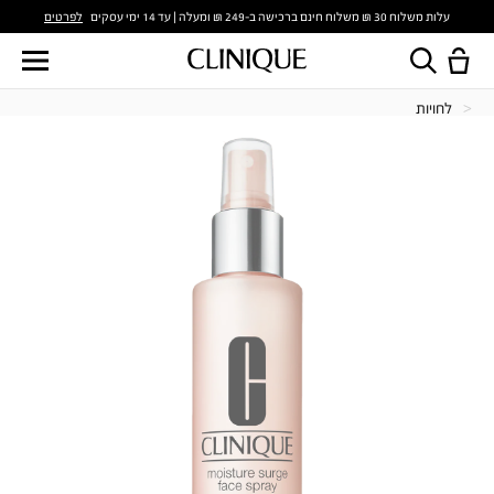
לפרטים
עלות משלוח 30 ₪ משלוח חינם ברכישה ב-249 ₪ ומעלה | עד 14 ימי עסקים
לחויות