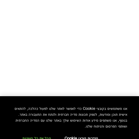
אנו משתמשים בקובצי Cookie כדי לאפשר לאתר שלנו לפעול כהלכה, להתאים
אישית תוכן ומודעות, לספק תכונות מדיה חברתית ולנתח את התעבורה באתר.
בנוסף, אנו משתפים מידע אודות השימוש שלך באתר שלנו עם המדיה החברתית
ושותפי הפרסום והניתוח שלנו.
הגדרות קובצי Cookie
קבל את כל העוגיות