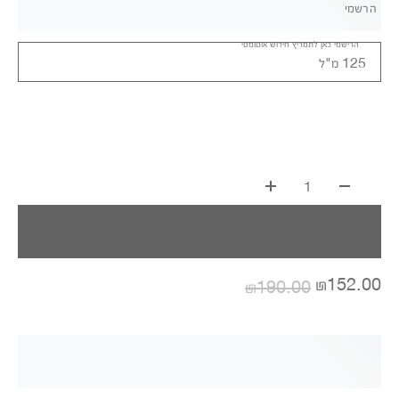
הרשמי
הרישמי כאן לתמריץ חידוש אוטומטי
125 מ"ל
1
₪152.00
₪190.00