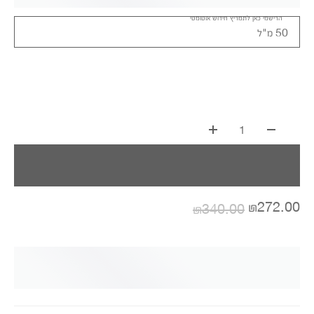
הרישמי כאן לתמריץ חידוש אוטומטי
50 מ"ל
1
₪272.00
₪340.00