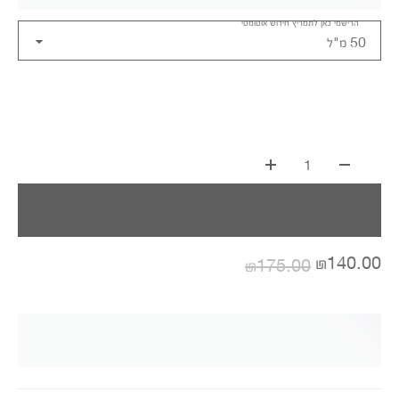
הרישמי כאן לתמריץ חידוש אוטומטי
50 מ"ל
1
₪140.00
₪175.00