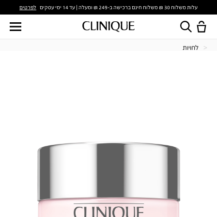
לפרטים
עלות משלוח 30 ₪ משלוח חינם ברכישה ב-249 ₪ ומעלה | עד 14 ימי עסקים
לחויות