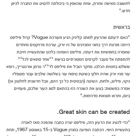
לתשובה מאישה אחרת, אחת שהאמין כי ביכולתה להסיט את החברה לכיוון
חדש."
בראשית
"האם ידעתם שהרעיון למותג קליניק הגיע מעורכת Vogue? קרול פיליפס
הייתה פורצת דרך בחוגי המגזינים של ניו יורק, עורכת פרויקטים מיוחדים
שאמרה בחופשיות את דעתה. פיליפס האמינה בלהט שהתעשייה חייבת
להתפתח אל מעבר לקרמים המסורתיים בגישת ""אחד מתאים לכל""
ששלטו בחנויות הכלבו. מחקר הוביל את פיליפס לד""ר נורמן אורנטרייך, רופא
עור מניו יורק שהיה חלוץ בשיטת טיפוח עור בשלושה שלבים עבור מטופליו
ניקוי, פילינג, ולחות. השיטה (הבסיסית כל כך היום, אבל חדשנית לחלוטין אז)
אמרה בפשטות: בצעו את השגרה הזו בהתאם לסוג העור שלכם, פעמיים
ביום, ותראו תוצאות מדהימות."
Great skin can be created.
"כדי להציג את הרעיון הזה, פיליפס יצרה כתבה שהפכה מאז לאגדה
בתעשיית היופי. הכתבה הופיעה במגזין Vogue ב-15 באוגוסט 1967, תחת