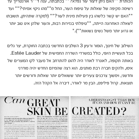
הכותרת ""האם ניתן ליצור עור נפלא?"" בכתבתה, ענה ד""ר אורנטרייך על
רשימה מקיפה של שאלות על טיפוח העור, החל מ""מהו ניקוי אמיתי?"" ועד
""האם יש קשר כלשהו בין פעילות מינית לעור?"" (למקרה שתהיתן, תשובתו
לשאלה האחרונה הייתה, ""טיפלתי בנזירות רבות, והעור שלהן אינו טוב יותר
או גרוע יותר משל נשים נשואות"")."
השילוב של חינוך, הומור ורעיון 3 השלבים החדשני בכתבה החוקרת, יצר גלים
בכל תעשיית היופי, כולל במשרדי השדרה החמישית של Estée Lauder.
באותה תקופה, לאונרד לאודר היה להוט להתרחב אל מעבר לקו המוצרים של
אימו, ולהקים חברה רבת מותגים. הוא רצה שהמיזם החדש יהיה מודרני
וחדשני, וימשוך צרכנים צעירים יותר ששואלים יותר שאלות ודורשים יותר
תוצאות. קרול פיליפס, הבין מר לאודר, דיברה אל הקהל הזה.