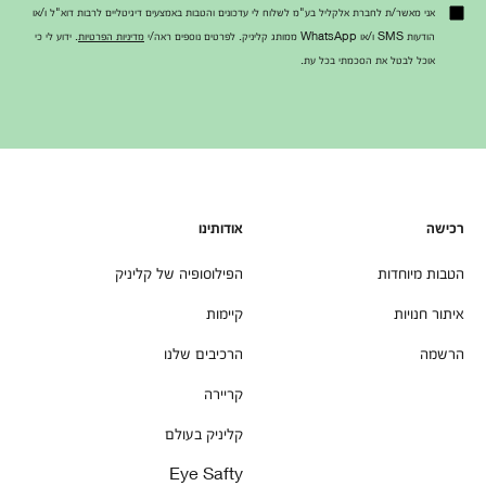
אני מאשר/ת לחברת אלקליל בע"מ לשלוח לי עדכונים והטבות באמצעים דיגיטליים לרבות דוא"ל ו/או
הודעות SMS ו/או WhatsApp ממותג קליניק. לפרטים נוספים ראה/י
מדיניות הפרטיות
. ידוע לי כי
אוכל לבטל את הסכמתי בכל עת.
רכישה
אודותינו
הטבות מיוחדות
הפילוסופיה של קליניק
איתור חנויות
קיימות
הרשמה
הרכיבים שלנו
קריירה
קליניק בעולם
Eye Safty