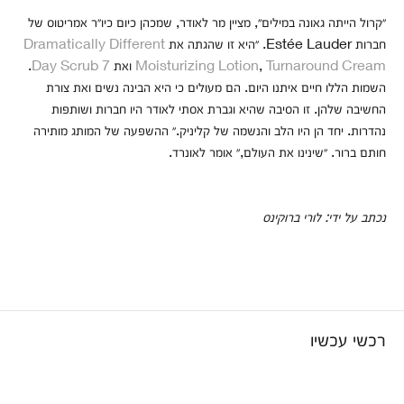
״קרול הייתה גאונה במילים״, מציין מר לאודר, שמכהן כיום כיו״ר אמריטוס של
חברות Estée Lauder. ״היא זו שהגתה את
Dramatically Different
Turnaround Cream
,
Moisturizing Lotion
ואת
7 Day Scrub
.
השמות הללו חיים איתנו היום. הם מעולים כי היא הבינה נשים ואת צורת
החשיבה שלהן. זו הסיבה שהיא וגברת אסתי לאודר היו חברות ושותפות
נהדרות. יחד הן היו הלב והנשמה של קליניק.״ ההשפעה של המותג מותירה
חותם ברור. ״שינינו את העולם,״ אומר לאונרד.
נכתב על ידי: לורי ברוקינס
רכשי עכשיו