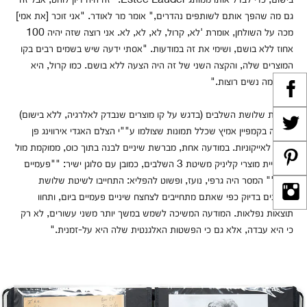
גם מה שהפך אותם לשותפים נהדרים," אומר מר לאודר. "אני זוכר [את אמי]
מכה על השולחן, אומרת 'לא, קרול, לא, לא, לא. אני רוצה שזה יהיה 100
אחוז ללא בושם, ושימי את זה במודעות. "אסתי ידעה שיש בשמים רבים בקו
המוצרים שלה, והקצה השני של זה היה הצעה ללא בושם. כמו קרול, היא
ידעה מה נשים רוצות."
"שיטת שלושת השלבים (בדגש על קו מוצרים שנבדק לאלרגיה, ללא בישום)
שולבה בקמפיין אמיץ שכלל תמונות שצולמו ע""י הצלם האגדי אירווינג פן
והפכו לאייקוניות. במודעה אחת, מברשת שיניים לבנה בתוך כוס, ממוקמת מול
שלישיית מוצרי קליניק משיטת 3 השלבים, כמובן עם סלוגן ישיר: ""פעמיים
ביום."" המסר היה גרפי, נועז, ופשוט להפליא: התחייבו לשיטת שלושת
השלבים בדיוק כפי שאתם מתחייבים לצחצח שיניים פעמיים ביום, ותחוו
תוצאות נפלאות. המודעה המשיכה לשמש במשך יותר משני עשורים, לא רק
כי היא עבדה, אלא גם כי הפשטות האלגנטית שלה היא על-זמנית."