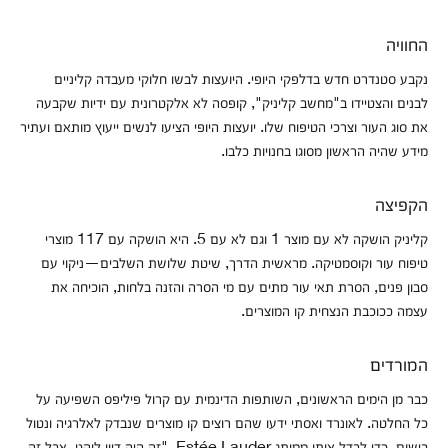
החוויה
נקבע סטנדרט חדש בדלפקי היופי. היועצות לבשו חלוקי מעבדה קליניים
לבנים והצטיידו ב"מחשב קליניק", קופסה לא אלקטרונית עם ידיות שקבעה
את סוג העור וצרכי הטיפוח שלו. יועצות היופי הציעו לנשים ייעוץ מותאם ועתיר
מידע שהיה הראשון מסוגו בחנויות כלבו.
הקפיצה
קליניק הושקה לא עם מוצר 1 וגם לא עם 5. היא הושקה עם 117 מוצרי
טיפוח עור וקוסמטיקה. מראשית הדרך, שיטת שלושת השלבים—ניקוי עם
סבון פנים, הסרת תאי עור מתים עם מי הסרה והזנה בלחות, הוכיחה את
עצמה ככוכבת הנצחית קו המוצרים.
המורדים
כבר מן הימים הראשונים, השותפות הדינמית עם קרול פיליפס השפיעה על
כל החלטה. לאונרד ואסתי ידעו שהם רוצים קו מוצרים שנבדק לאלרגיה ונטול
בישום, כדי לבדל אותו ממותג Estée Lauder. "זה היה דיון לוהט, אבל זה