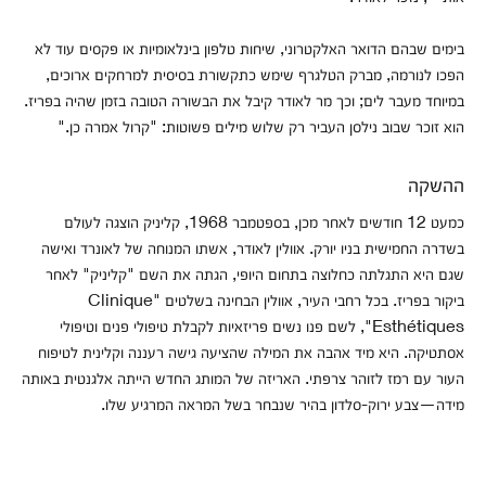
בימים שבהם הדואר האלקטרוני, שיחות טלפון בינלאומיות או פקסים עוד לא
הפכו לנורמה, מברק הטלגרף שימש כתקשורת בסיסית למרחקים ארוכים,
במיוחד מעבר לים; וכך מר לאודר קיבל את הבשורה הטובה בזמן שהיה בפריז.
הוא זוכר שבוב נילסן העביר רק שלוש מילים פשוטות: "קרול אמרה כן."
ההשקה
כמעט 12 חודשים לאחר מכן, בספטמבר 1968, קליניק הוצגה לעולם
בשדרה החמישית בניו יורק. אוולין לאודר, אשתו המנוחה של לאונרד ואישה
שגם היא התגלתה כחלוצה בתחום היופי, הגתה את השם "קליניק" לאחר
ביקור בפריז. בכל רחבי העיר, אוולין הבחינה בשלטים "Clinique
Esthétiques", לשם פנו נשים פריזאיות לקבלת טיפולי פנים וטיפולי
אסתטיקה. היא מיד אהבה את המילה שהציעה גישה רעננה וקלינית לטיפוח
העור עם רמז לזוהר צרפתי. האריזה של המותג החדש הייתה אלגנטית באותה
מידה—צבע ירוק-סלדון בהיר שנבחר בשל המראה המרגיע שלו.