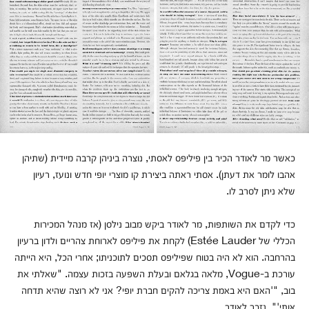
כאשר מר לאודר הכיר בין פיליפס לאסתי, נוצרה ביניהן קרבה מיידית (שתיהן
אהבו לומר את דעתן). אסתי ראתה ביצירת קו מוצרי יופי חדש ונועז, רעיון
שלא ניתן לסרב לו.
כדי לקדם את השותפות, מר לאודר ביקש מבוב נילסן (אז מנהל המכירות
הכללי של Estée Lauder) לקחת את פיליפס לארוחת צהריים ולדון ברעיון
בהרחבה. הוא לא היה בטוח שפיליפס תסכים לתוכניתו; אחרי הכל, היא הייתה
עורכת ב-Vogue, מלאה בגלאם ובעלת השפעה בזכות עצמה. "שאלתי את
בוב, "'האם היא באמת צריכה להקים חברת יופי? אני לא רוצה שהיא תדחה
אותי'", נזכר לאודר.