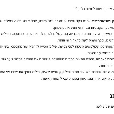
 שהופך אותו לחשוב כל כך?
אמנם ניקוי יומיומי עושה יופי של עבודה, אבל פילינג מסייע בסילוק שו
 ותאי עור מתים.
עומק הנקבוביות ובכך הוא מונע את סתימתן.
כאשר תאי עור מתים מצטברים, הם עלולים לגרום למראה עמום ומחוספס. הפילינג מ
ים, ובכך מעניק לעור מראה חיוני וזוהר.
ממש כמו שמלטשים משטח לפני צביעה, פילינג מסייע להחליק עור מחוספס ויבש על 
.
 קילופי עור יבשים.
הסרת התאים המתים מאפשרת לשאר מוצרי הטיפוח לחדור לעור טוב י
צרים האחרים.
 רבה יותר.
הודות להסרת תאי עור מתים וסילוק קילופים יבשים, פילינג הופך את שטח פני העו
.
בעל מרקם אחיד ומכין אותו באופן מיטבי להנחת האיפור.
ג
ים של פילינג: