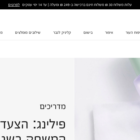
לפרטים
עלות משלוח 30 ₪ משלוח חינם ברכישה ב-249 ₪ ומעלה | עד 14 ימי עסקים
פוח העור
איפור
בישום
קליניק לגבר
שילובים מומלצים
מת
מדריכים
פילינג: הצעד
המשחק בשגר