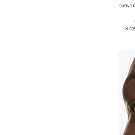
אי עור מתים בעדינות
ר
קה או