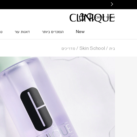
Ski
t
mai
היכנסי לחשבון
conten
New
הנמכרים ביותר
דאגות עור
טי
בית
Skin School
מדריכים