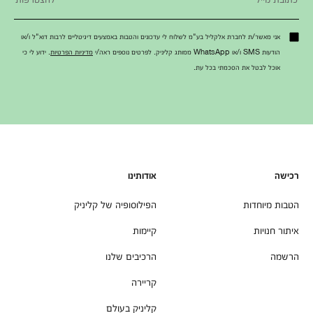
אני מאשר/ת לחברת אלקליל בע"מ לשלוח לי עדכונים והטבות באמצעים דיגיטליים לרבות דוא"ל ו/או
הודעות SMS ו/או WhatsApp ממותג קליניק. לפרטים נוספים ראה/י
מדיניות הפרטיות
. ידוע לי כי
אוכל לבטל את הסכמתי בכל עת.
רכישה
אודותינו
הטבות מיוחדות
הפילוסופיה של קליניק
איתור חנויות
קיימות
הרשמה
הרכיבים שלנו
קריירה
קליניק בעולם