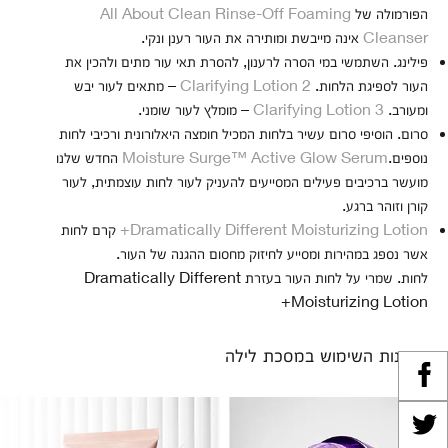
הפורמולה של
All About Clean Rinse-Off Foaming
Cleanser
אינה מייבשת ומותירה את העור רענן ונקי.
פילינג. השתמשי במי הסרה לרענון, להסרת תאי עור מתים ולהכין את
העור לספיגת הלחות.
Clarifying Lotion 2
– מתאים לעור יבש
ומעורב.
Clarifying Lotion 3
– מומלץ לעור שומני.
סרום. הוסיפי סרום עשיר בלחות המכיל חומצה היאלורונית ורכיבי לחות
נוספים.
Moisture Surge™ Active Glow Serum
החדש שלנו
מועשר ברכיבים פעילים המסייעים להעניק לעור לחות עוצמתית, לעור
קורן וזוהר ברגע.
Dramatically Different Moisturizing Lotion+
קרם לחות
אשר נספג במהירות ומסייע לחיזוק מחסום ההגנה של העור.
לחות. שמרי על לחות העור בעזרת Dramatically Different
Moisturizing Lotion+
יתרונות השימוש במסכת לילה