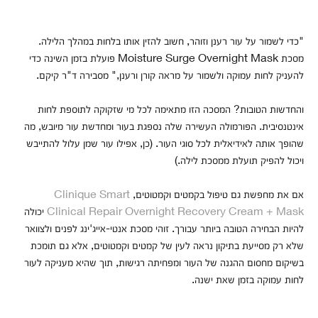
"כדי לשמור על עור רענן וזוהר, חשוב להזין אותו בלחות במהלך הלילה.
מסכת Moisture Surge Overnight Mask פועלת בזמן השינה כדי
להעניק לחות עמוקה ולשמור על מראה קורן ורענן," מסבירה ד"ר קיקם.
והחדשות הטובות? המסכה הזו מתאימה לכל מי שזקוקה לתוספת לחות
אינטנסיבית. הפורמולה העשירה שלה נספגת בעור ומחדשת עור מיובש, מה
שהופך אותה לאידיאלית לכל סוגי העור. (כן, אפילו עור שמן עלול להתייבש
ויכול להפיק תועלת ממסכת לילה.)
אם את מחפשת גם טיפול בקמטים וקמטוטים,
Clinique Smart
Clinical Repair Overnight Recovery Cream + Mask
יכולה
להיות הבחירה הטובה ביותר עבורך. זוהי מסכת אנטי-אייג'ינג לפנים ולצוואר
שלא רק מסייעת בתיקון נראה לעין של קמטים וקמטוטים, אלא גם תומכת
בשיקום מחסום ההגנה של העור ומפחיתה רגישות, תוך שהיא מעניקה לעור
לחות עמוקה בזמן שאת ישנה.