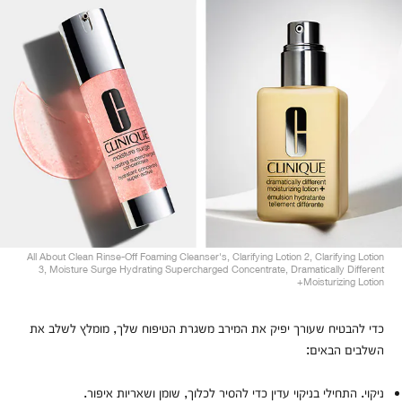
All About Clean Rinse-Off Foaming Cleanser's, Clarifying Lotion 2, Clarifying Lotion
3, Moisture Surge Hydrating Supercharged Concentrate, Dramatically Different
Moisturizing Lotion+
כדי להבטיח שעורך יפיק את המירב משגרת הטיפוח שלך, מומלץ לשלב את
השלבים הבאים:
ניקוי. התחילי בניקוי עדין כדי להסיר לכלוך, שומן ושאריות איפור.