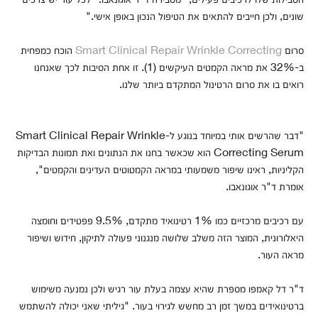
שונים, ולכן חייבים להתאים את הטיפול הנכון באופן אישי."
סרום
Smart Clinical Repair Wrinkle Correcting
הוכח כמפחית
ב-32% את מראה הקמטים העיקשים (1). זו אחת הסיבות לכך שאנחנו
רואים בו את סרום הרטינול המתקדם ביותר שלנו.
"דבר שהרשים אותי במיוחד בנוגע ל-Smart Clinical Repair Wrinkle
Correcting Serum הוא שכאשר בחנו את הנתונים ואת תמונות הבדיקות
הקליניות, ראינו שיפור משמעותי במראה הקמטוטים העדינים והקמטים",
אומרת ד"ר אוגונאבו.
עם רכיבים מרכזיים כמו 1% רטינואיד מתקדם, 9.5% פפטידים וחומצה
היאלורונית, המוצר הזה משלב שלושה מנגנוני פעולה לתיקון, חידוש ושיפור
מראה העור.
ד"ר דל קאמפו מספרת שהיא עצמה בעלת עור רגיש ולכן נמנעה משימוש
ברטינואידים במשך זמן רב מחשש לגירוי בעור. "גיליתי שאני יכולה להשתמש