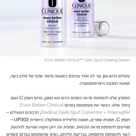
Even Better Clinical™ Dark Spot Clearing Serum
עיגולים כהים וגוון עור לא אחיד נגרמים כתוצאה מייצור עודף של מלנין בעור,
תופעה המכונה היפרפיגמנטציה.
הפתרון שלנו להפחתת מראה כתמים כהים הוא כמובן, סרום ויטמין C הטוב
ביותר שלנו. כאשר את משתמשת בסרום
Even Better Clinical
Radical Dark Spot Corrector + Interrupter
, הרכיבים הפעילים –
ויטמין C, תמצית שמרים, חומצה סליצילית והמולקולה הייחודית UP302 –
מסייעים להפחתת מראה הכהויות. תמצית תה ירוק גיוקורו מסייעת להרגעת
העור ולהפחתת אדמומיות. בבדיקות קליניות, נשים שהשתמשו בסרום פעמיים