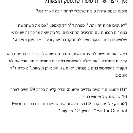
איך ליצור שגרת טיפוח שתספק תוצאות?
מוכנה לבנות שגרת טיפוח שתוכלי להתמיד בה לאורך זמן?
"לפעמים פחות זה יותר," אומרת ד"ר דל קאמפו. "אם את משתמשת
במוצרים הנכונים עם הרכיבים המתאימים, כל מה שאת צריכה זה שניים או
שלושה מוצרים. בבוקר חשוב להתמקד במניעה, ובערב – בתיקון ושיקום."
כאשר את מחפשת להשיג תוצאות בשגרת הטיפוח שלך, זכרי כי המפתח הוא
עקביות והתמדה. "את יכולה להשתמש במוצרים הטובים ביותר, אבל אם לא
תקפידי להשתמש בהם בעקביות, לא תשיגי את אותן תוצאות," אומרת ד"ר
אוגונאבו.
"(1) קמטוטים דינמיים צדדיים עליונים; נבדק קלינית בקרב 59 נשים לאחר
16 שבועות של שימוש במוצר.
(2)נבדק קלינית בקרב 52 נשים לאחר שימוש פעמיים ביום בסרום Even
Better Clinical™ במשך 12 שבועות."