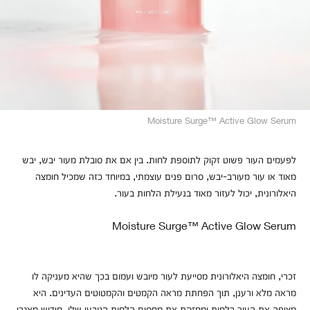
Moisture Surge™ Active Glow Serum
לפעמים העור פשוט זקוק לתוספת לחות. בין אם את סובלת מעור יבש, יבש
מאוד או עור מעורב-יבש, סרום פנים עוצמתי, במיוחד כזה שמכיל חומצה
היאלורונית, יכול לעזור מאוד בנעילת הלחות בעור.
Moisture Surge™ Active Glow Serum
זכרי, חומצה היאלורונית מסייעת לעור מיובש ועמום בכך שהיא מעניקה לו
מראה מלא ורענן, תוך הפחתת מראה הקמטים והקמטוטים העדינים. היא
מציפה את העור בלחות ומחזקת את מחסום הלחות הטבעי שלו. חידוש מאגרי