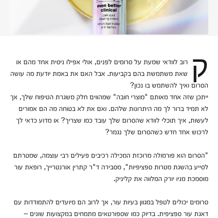
קרוב לוודאי שמעת על סרומים לפנים, אולי אפילו ניסית אחד מהם או
שאת משתמשת בהם בקביעות. אבל האם את באמת יודעת מה עושה
הסרום ואיך להשתמש בו נכון?
ייתכן שזה אחד מאותם "מוצרי חובה" שמהווים חלק משגרת הטיפוח שלך, אך
לא תמיד ברור לך מה היתרונות שלהם. ואם את לא בטוחה מה הם אמורים
לעשות, איך תוכלי לוודא שהסרום שלך עובד כמו שצריך? או מדוע כדאי לך
לרכוש אחד חדש כשהסרום שלך נגמר?
"הסרום הוא פורמולה מרוכזת המכילה רכיבים פעילים רבי עוצמה, שמטרתם
לסייע בהשגת מטרות ספציפיות", מסבירה ד"ר קתרין אורנטרייך, רופאת עור
מוסמכת מניו יורק המלווה את קליניק.
סרומים יכולים לטפל במגוון בעיות עור, אך לרוב הם מיועדים להתמודדות עם
דאגת עור ספציפית. בדיוק כמו שספורטאים מתמחים במקצועות שונים –