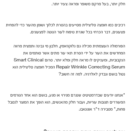
חלק יותר, בעל מרקם משופר ומראה צעיר יותר.
רכיבים כמו חומצה סליצילית מסייעים בהסרת לכלוך ושומן מהעור כדי להפחית
פצעונים, דבר הכרחי בכל שגרת טיפוח לעור הנוטה לפצעונים.
הפורמולה העוצמתית מכילה גם גלוקוזאמין, חלבון מי גבינה ותמצית מרווה
המחדשים את העור על ידי הסרת תאי עור מתים אשר סותמים את
הנקבוביות, ומעניקים לו מראה חלק ומלא יותר. סרום Smart Clinical
Repair Wrinkle Correcting Serum המכיל חומצה סליצילית הוא
נטול בושם ונבדק לאלרגיה. למה זה חשוב?
"אנחנו יודעים שבדרמטיטיס שנגרם מגירוי או מגע, בושם הוא אחד הגורמים
המעוררים תגובות עוריות, ועבור חלק מהאנשים, הוא הופך את המוצר לנסבל
פחות," מסבירה ד"ר אוגונאבו.