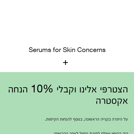
Serums for Skin Concerns
When should I use a serum in my
הצטרפי אלינו וקבלי 10% הנחה
skincare routine?
אקסטרה
A serum is lightweight and fast-absorbing, so apply it on
clean skin — after cleansing (and toning, if you use a
toner) — and before moisturizer. This lets the potent
על היתרה בקנייה הראשונה, בנוסף להנחות הקיימות.
ingredients absorb fully. If you’re using it in the morning,
follow with moisturizer and SPF.
קוד הקופון יישלח לתיבת המייל לאחר ההרשמה