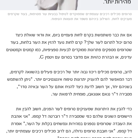
סרומים מכילים רכיבים עוצמתיים שממוקדים לטיפול בבעיות עור מסוימות, בעוד שקרמים
מעניקים לחות. השילוב ביניהם משפר את תוצאות הטיפוח.
אם את כבר משתמשת בקרם לחות פעמיים ביום, את וודאי שואלת כיצד
סרום יכול לתרום לעור שלך? קרם לחות נועד להזין את העור בלחות, בעוד
שסרומים מספקים פתרונות ממוקדים לבעיות ספציפיות, כמו קמטים וקמטוטים
עדינים, או הבהרת כהויות אם מדובר בסרום עם ויטמין C.
לרוב, סרומים מכילים ריכוז גבוה יותר של רכיבים פעילים בהשוואה לקרמים,
דבר המאפשר להם להעניק יתרונות טיפוח אינטנסיביים יותר. "ניתן להשתמש
בשניהם יחד, אך חשוב לדעת כיצד להניח אותם על העור ובאיזה סדר",
מסבירה ד"ר נגאם אוגונאבו, מומחית לרפואת עור.
כדי להבין את היתרונות שמעניקים סרומים לעור הפנים, חשוב להבין את
היישומים השונים שלהם כפי שמסבירה ד"ר רוברטה דל קמפו. "אני אוהבת
את העובדה שסרומים נספגים במהירות ונמשחים בקלות על העור," אומרת
דל קמפו. "אני חובבת סרומים גדולה, הם לרוב מכילים רכיבים עוצמתיים יותר,
בעוד שקרם לחות מספק שכבת לחות נוספת".