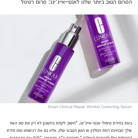
הסרום הטוב ביותר שלנו לאנטי-אייג'ינג: סרום רטינול
Smart Clinical Repair Wrinkle Correcting Serum
בעת בחירת טיפולי אנטי-אייג'ינג, "חשוב לקחת בחשבון לא רק את סוג העור
שלך מבחינת רמת המלנין או הגוון הטבעי שלו, אלא גם את רגישותו ואת מידת
הסבילות שלו לרכיבים פעילים," מסבירה ד"ר אוגונאבו. "לכל עור יש צרכים