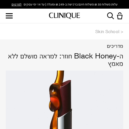
לפרטים
עלות משלוח 30 ₪ משלוח חינם ברכישה ב-249 ₪ ומעלה | עד 14 ימי עסקים
Skin School
מדריכים
ה-Black Honey חוזר: למראה מושלם ללא
מאמץ