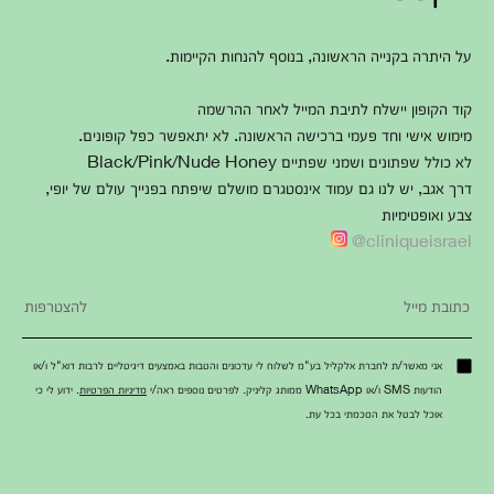
על היתרה בקנייה הראשונה, בנוסף להנחות הקיימות.
קוד הקופון יישלח לתיבת המייל לאחר ההרשמה
מימוש אישי וחד פעמי ברכישה הראשונה. לא יתאפשר כפל קופונים.
לא כולל שפתונים ושמני שפתיים Black/Pink/Nude Honey
דרך אגב, יש לנו גם עמוד אינסטגרם מושלם שיפתח בפנייך עולם של יופי,
צבע ואופטימיות
cliniqueisrael@
אני מאשר/ת לחברת אלקליל בע"מ לשלוח לי עדכונים והטבות באמצעים דיגיטליים לרבות דוא"ל ו/או
הודעות SMS ו/או WhatsApp ממותג קליניק. לפרטים נוספים ראה/י
מדיניות הפרטיות
. ידוע לי כי
אוכל לבטל את הסכמתי בכל עת.