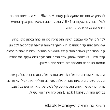
לקליניק יש מחויבות עמוקה לגוון Black Honey—כי הוא באמת מתאים
לכולן. כבר עם השקתו ב-1971, הצבע הכהה והעשיר בגוון שזיף הפתיע
וריגש את כל מי שניסתה אותו.
למה? כי על אף שבמבט ראשון הוא נראה כמו גוון כהה בסגנון גותי, ברגע
שמניחים אותו על השפתיים, הוא הופך להינומה שקופה שמחמיאה לכל גוון
עור. הסוד טמון בשילוב המדויק של פיגמנטים כחולים, אדומים וצהובים בבסיס
קרמי ולח—לא לגמרי שפתון, אבל הרבה יותר מעוד גלוס שקוף. הפורמולה
נטמעת בשפתיים ומעצימה את הצבע הטבעי שלהן.
הוא לגמרי השדרוג המושלם למראה הטבעי שלך, הוא מחמיא לכל גוון עור,
ומעניק לשפתיים מלאות זוהר וקלילות שאין לה תחליף. ואת אפילו לא צריכה
מראה כדי למשוח אותו. הוא פרקטי, קל לשימוש, ונראה מדהים בכל מצב.
במילים אחרות Black Honey הוא אחד ויחיד ואין שני לו.
השיגי את מראה ה-Black Honey