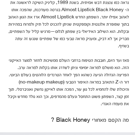
נראה כמו צנצנת דבש אמיתית. בשנת 1989, קליניק השיקה לראשונה את
ה- Almost Lipstick Black Honey בגרסה מעודכנת, שהפכה אותו
לאהוב אפילו יותר. השפתון החדש Almost Lipstick ארז את הגוון האהוב
בתוך שפופרת אלגנטית וקומפקטית שניתן להכניס לכל תיק ולמרוח במהירות
ובקלות. הוא השילוב האידיאלי בין שפתון לגלוס—מרגיש קליל על השפתיים,
מבריק אך לא דביק, ומעניק מראה טבעי כמו של שפתיים שנגעו זה עתה
בשזיף.
מאז ועד היום, חובבות הטיפוח ברחבי העולם ממשיכות לחזור למוצר האייקוני
הזה. הוא מושלם למראה יומיומי וניתן לשדרג אותו בקלות למראה ערב.
הפריצה הגדולה הגיעה כשהוא הפך לאחד הטרנדים הלוהטים בעולם הביוטי.
דור ה-Z התאהב במראה האיפור הטבעי (no-makeup makeup)
והיכולת שלו להחמיא לכל גוון עור, הפכה אותו לאייקון נחשק ואוניברסלי. תוך
זמן קצר, השפתון פשוט התחסל ונעלם מהמדפים, וכך הוא נולד מחדש וקיבל
את מעמדו האגדי.
מה הקסם מאחורי Black Honey ?