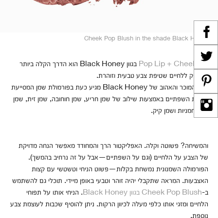
Cheek Pop Blush in the shade Black Honey
Pop Lip + Cheek Oil
בגוון Black Honey הוא הדרך הקלה ביותר
להעניק ללחיים שטיפת צבע טבעית וזוהרת.
הגוון המוכר והאהוב של Black Honey מגיע כעת בפורמולת שמן המסייעת
להזנת השפתיים באמצעות שילוב של שמן חריע, שמן חוחובה, שמן זית, שמן
זרעי חמניות ושמן קיק.
והמשיחה? פשוטה וקלה. האפליקטור הרך והמחודד מאפשר הנחה מדויקת
של הצבע על הלחיים (וגם על השפתיים—אבל על זה נרחיב בהמשך).
הפורמולה השמנונית נמשחת בקלות—פשוט הניחי וטשטשי עם קצות
האצבעות. המראה שתקבלי יהיה זוהר וטבעי באופן מיידי. תוכלי גם להשתמש
ב-
Cheek Pop Blush בגוון Black Honey
. הניחי אותו על תפוחי
הלחיים ומזגי אותו כלפי מעלה לכיוון הרקות. ניתן להוסיף שכבות לעוצמת צבע
נוספת.