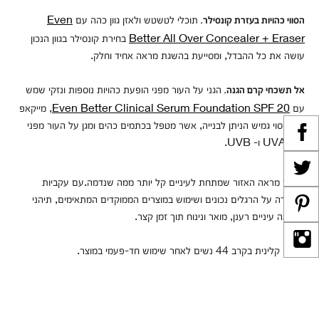
תוכלי לטשטש ולאזן גוון כהה עם
Even
הסווי כהויות בעזרת קונסילר.
Better All Over Concealer + Eraser
בחירת קונסילר בגוון הנכון
עושה את כל ההבדל, ומסייעת בהשגת מראה אחיד וחלק.
הגני על העור מפני הופעת כהויות נוספות ונזקי שמש
אל תשכחי קרם הגנה.
עם
Even Better Clinical Serum Foundation SPF 20
, מייקאפ
עם כיסוי גמיש הניתן לבנייה, אשר מטפל בכתמים כהים ומגן על העור מפני
קרני UVA ו- UVB.
שיפור מראה האזור שמתחת לעיניים קל יותר ממה שנדמה.עם עקביות
והקפדה על הרגלים נכונים ושימוש במוצרים הממוקדים המתאימים, תיהני
ממראה עיניים רענן, מואר ונינוח תוך זמן קצר.
*
נבדק קלינית בקרב 44 נשים לאחר שימוש חד-פעמי במוצר.