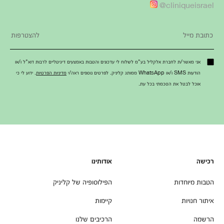
cliniqueisrael@
אני מאשר/ת לחברת אלקליל בע"מ לשלוח לי עדכונים והטבות באמצעים דיגיטליים לרבות דוא"ל ו/או
הודעות SMS ו/או WhatsApp ממותג קליניק. לפרטים נוספים ראה/י
מדיניות הפרטיות
. ידוע לי כי
אוכל לבטל את הסכמתי בכל עת.
רכישה
אודותינו
הטבות מיוחדות
הפילוסופיה של קליניק
איתור חנויות
קיימות
הרשמה
הרכיבים שלנו