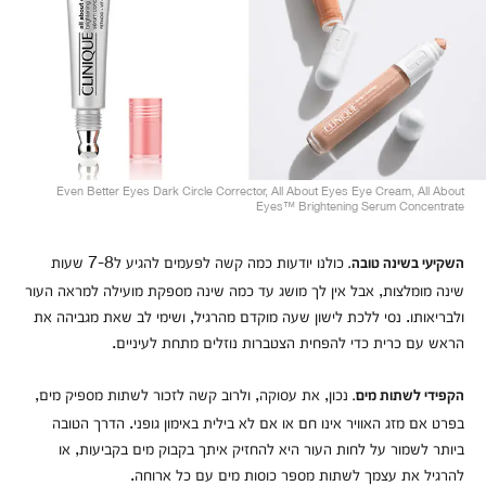
Even Better Eyes Dark Circle Corrector, All About Eyes Eye Cream, All About
Eyes™ Brightening Serum Concentrate
כולנו יודעות כמה קשה לפעמים להגיע ל7-8 שעות
השקיעי בשינה טובה.
שינה מומלצות, אבל אין לך מושג עד כמה שינה מספקת מועילה למראה העור
ולבריאותו. נסי ללכת לישון שעה מוקדם מהרגיל, ושימי לב שאת מגביהה את
הראש עם כרית כדי להפחית הצטברות נוזלים מתחת לעיניים.
נכון, את עסוקה, ולרוב קשה לזכור לשתות מספיק מים,
הקפידי לשתות מים.
בפרט אם מזג האוויר אינו חם או אם לא בילית באימון גופני. הדרך הטובה
ביותר לשמור על לחות העור היא להחזיק איתך בקבוק מים בקביעות, או
להרגיל את עצמך לשתות מספר כוסות מים עם כל ארוחה.