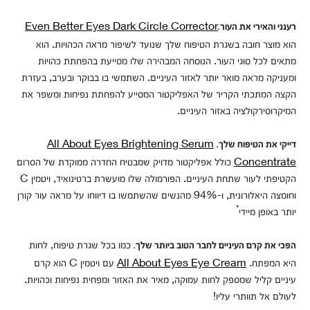
Even Better Eyes Dark Circle Corrector
רענני והאירי את העור.
הוא מוצר חובה בשגרת הטיפוח שלך שנועד לשיפור מראה הכהויות. הוא
מתאים לכל סוגי העור. הנוסחה המבהירה שלו מסייעת בהפחתת כהויות
ומעניקה מראה מואר יותר לאזור העיניים. השתמשי בו בבוקר ובערב, בעזרת
הקצה המתכתי הקריר של האפליקטור המסייע להפחתת נפיחות ומשפר את
המיקרוסירקולציה באזור העיניים.
All About Eyes Brightening Serum
דייקי את הטיפוח שלך.
Concentrate
כולל אפליקטור מדויק שמבטיח החדרה ממוקדת של הסרום
הקטיפתי לעור שתחת העיניים. הפורמולה שלו מועשרת ברטינואיד, ויטמין C
וחומצה היאלורונית, ו-94% מהנשים שהשתמשו בו דיווחו על מראה עור קורן
*
יותר באופן מיידי
כמו בכל שגרת טיפוח, לחות
הפכי את קרם העיניים לחבר הטוב ביותר שלך.
היא המפתח.
All About Eyes Eye Cream
עם ויטמין C הוא קרם
עיניים קליל שמספק לחות עמוקה, מאיר את האזור ומפחית נפיחות וכהויות.
לעולם אל תוותרי עליו!