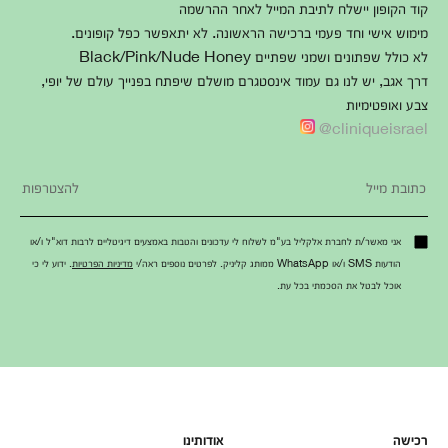
קוד הקופון יישלח לתיבת המייל לאחר ההרשמה
מימוש אישי וחד פעמי ברכישה הראשונה. לא יתאפשר כפל קופונים.
לא כולל שפתונים ושמני שפתיים Black/Pink/Nude Honey
דרך אגב, יש לנו גם עמוד אינסטגרם מושלם שיפתח בפנייך עולם של יופי,
צבע ואופטימיות
cliniqueisrael@
אני מאשר/ת לחברת אלקליל בע"מ לשלוח לי עדכונים והטבות באמצעים דיגיטליים לרבות דוא"ל ו/או
הודעות SMS ו/או WhatsApp ממותג קליניק. לפרטים נוספים ראה/י
מדיניות הפרטיות
. ידוע לי כי
אוכל לבטל את הסכמתי בכל עת.
רכישה
אודותינו