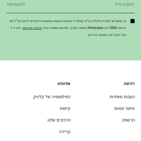
אני מאשר/ת לחברת אלקליל בע"מ לשלוח לי עדכונים והטבות באמצעים דיגיטליים לרבות דוא"ל ו/או
הודעות SMS ו/או WhatsApp ממותג קליניק. לפרטים נוספים ראה/י
מדיניות הפרטיות
. ידוע לי כי
אוכל לבטל את הסכמתי בכל עת.
רכישה
אודותינו
הטבות מיוחדות
הפילוסופיה של קליניק
איתור חנויות
קיימות
הרשמה
הרכיבים שלנו
קריירה