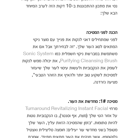
נסי את מתכון ההתכוננות ב-10 דקות הזה לערב המיוחד
הבא שלך:
הכנה לפני המסיכה
לפני שמתחילים דאגי לנקות את פנייך עם מוצר ניקוי
המתאים לסוג העור שלך. ״זה לבחירתך אבל אם את
משתמשת במברשת ניקוי חשמלית כמו
Sonic System
Purifying Cleansing Brush
, את יכולה ממש לנקות
לעומק את הנקבוביות ולעשות עיסוי לעור שלך שיעזור
למסיכות לשקוע טוב יותר ולהאיץ את הזוהר הטבעי",
מציעה ג׳ורדנה.
מסיכה 1#: מחדשת את העור.
מרחי
Turnaround Revitalizing Instant Facial
על אזור הטי שלך (מצח, אף וסנטר), בו הנקבוביות נוטות
להיות סתומות. ״בזמן שהמסיכה הזאת עליך, העור שלך
מטופל בשני מחדשי עור יעילים: חומצה סליצילית ואצטיל
גלוקוסמין, אשר מנקים את העור מתאים מתים״, אומרת