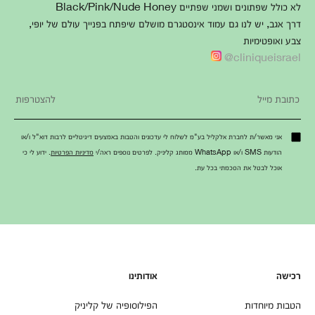
לא כולל שפתונים ושמני שפתיים Black/Pink/Nude Honey
דרך אגב, יש לנו גם עמוד אינסטגרם מושלם שיפתח בפנייך עולם של יופי,
צבע ואופטימיות
cliniqueisrael@
אני מאשר/ת לחברת אלקליל בע"מ לשלוח לי עדכונים והטבות באמצעים דיגיטליים לרבות דוא"ל ו/או
הודעות SMS ו/או WhatsApp ממותג קליניק. לפרטים נוספים ראה/י
מדיניות הפרטיות
. ידוע לי כי
אוכל לבטל את הסכמתי בכל עת.
רכישה
אודותינו
הטבות מיוחדות
הפילוסופיה של קליניק