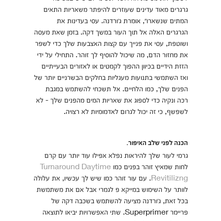
גרגרים מאוד עדינים שעוזרים להיפתר משאריות התאים
המתים שנשארו״, אומרת ג׳ורדנה. עסי בעדינות את
הגרגרים האלה אל תוך העור במשך דקה. בזמן שאת מעסה
ושוטפת, עסי את פנייך עם קצות האצבעות שלך כדי לשפר
את מחזור הדם, מה שיכול להוסיף לך זוהר. התחילי על ידי
הזזת הידיים בכיוון ההפוך לקמטים או לאזורים הבעייתיים
ואז השתמשי בתנועות מעגליות בחלקים הבשרניים יותר של
הפנים שלך, כמו הלחיים. אל תשכחי להשתמש במגבת
רכה ונקיה כדי לספוג את שאריות המים מהפנים שלך - לא
לשפשף, כי זה יכול לגרום לאדמומיות לא רצויה.
הכנה לפני שלב האיפור.
גרמי לעור שלך להיראות נפלא אפילו עוד יותר עם קרם
לחות שמאיץ זוהר בפנים כמו
Turnaround Daytime
Revitilizng
. עם עור זוהר כמו שיש לך עכשיו, את עלולה
לוותר על השימוש במייקא פ לגמרי אבל אם את משתמשת
בכל זאת, ג׳ורדנה מציעה להשתמש בשכבה דקה של
פריימר Superprimer. שתי האפשרויות יביאו לתוצאה