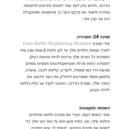
ג׳ורדנה. חידוש עדין לעור עוזר לתאים החדשים להתפתח
במהרה ולשפר את מרקם העור כך שהתוצאה שמתקבלת
היא עור קורן יותר.
מסיכה 2#: המבהירה.
פזרי מסכת
Even Better Brightening Moisture
לאורך עצמות הלחיים שלך עד לקו הלסת (בשטח שבין שתי
המסיכות כל הפנים שלך צריכות להיות מכוסות כעת).
״המסיכה הזאת מכילה אנטיאוקסידנטים ותמציות צמחים
מונעות גירוי כמו קמומיל, ליקוריץ, קליפת ליבנה, שעורה,
מלפפון ותפוח שמסייעים להחליק את העור ולהשיב את
הזוהר שלו״, אומרת ג׳ורדנה. התכונני לקבל עור מלא בלחות
ללילה הקרוב.
השטיפה המקצועית:
אחרי כחמש דקות, הסירי את מסיכת הלחות מהלחיים
והלסת שלך. ואז, התיזי מעט מים על אזור הטי שלך כדי
לשטוף את מסיכת החידוש. ״תשימי לב שיש במסיכה