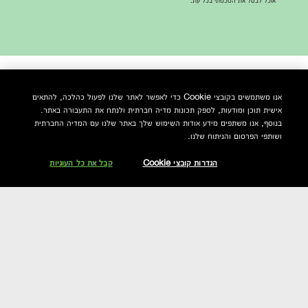
אנו משתמשים בקובצי Cookie כדי לאפשר לאתר שלנו לפעול כהלכה, להתאים
רכישה
אודותינו
אישית תוכן ומודעות, לספק תכונות מדיה חברתית ולנתח את התעבורה באתר.
בנוסף, אנו משתפים מידע אודות השימוש שלך באתר שלנו עם המדיה החברתית
הטבות מיוחדות
הפילוסופיה של קליניק
ושותפי הפרסום והניתוח שלנו.
איתור חנויות
קיימות
הגדרות קובצי Cookie
קבל את כל העוגיות
הרשמה
הרכיבים שלנו
קריירה
קליניק בעולם
Eye Safty
דו"ח שכר שווה לעובד ולעובדת
2025