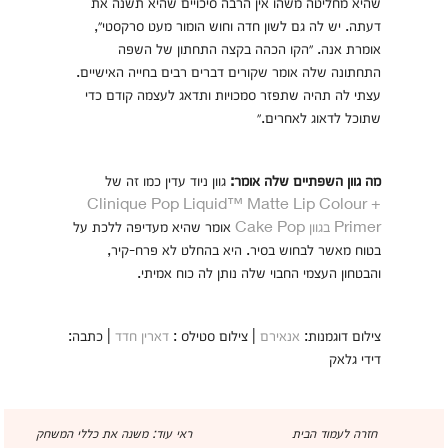
שהיא מחליטה משהו אין הרבה סיכויים שהיא תשנה את
דעתה. יש לה גם לשון חדה וחוש הומור מעט סרקסטי״,
אומרת אנה. ״הקו הכהה בקצה התחתון של השפה
התחתונה שלה אומר שקורים דברים רבים בחייה האישיים.
עצתי לה תהיה שתפזר סמכויות ותדאג לעצמה קודם כדי
שתוכל לדאוג לאחרים.״
מה גוון השפתיים שלה אומר:
גוון ניוד עדין כמו זה של
Clinique Pop Liquid™ Matte Lip Colour +
Primer בגוון Cake Pop
אומר שהיא מעדיפה ללכת על
בטוח מאשר לבחוש בסיר. היא בהחלט לא פרח-קיר,
והבטחון העצמי החבוי שלה נותן לה כוח אמיתי.
צילום דוגמנות:
אנאירם
| צילום סטילס :
דארין חדד
| כתבה:
דידי גלאק
חזרה לעמוד הבית
ראי עוד: משנה את כללי המשחק