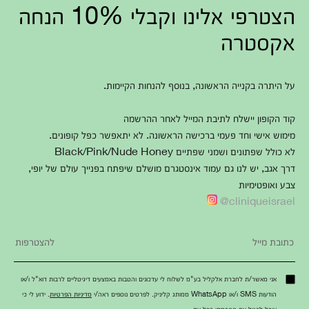
הצטרפי אלינו וקבלי 10% הנחה
אקסטרה
על היתרה בקנייה הראשונה, בנוסף להנחות הקיימות.
קוד הקופון יישלח לתיבת המייל לאחר ההרשמה
מימוש אישי וחד פעמי ברכישה הראשונה. לא יתאפשר כפל קופונים.
לא כולל שפתונים ושמני שפתיים Black/Pink/Nude Honey
דרך אגב, יש לנו גם עמוד אינסטגרם מושלם שיפתח בפנייך עולם של יופי,
צבע ואופטימיות
cliniqueisrael@
אני מאשר/ת לחברת אלקליל בע"מ לשלוח לי עדכונים והטבות באמצעים דיגיטליים לרבות דוא"ל ו/או
הודעות SMS ו/או WhatsApp ממותג קליניק. לפרטים נוספים ראה/י
מדיניות הפרטיות
. ידוע לי כי
אוכל לבטל את הסכמתי בכל עת.