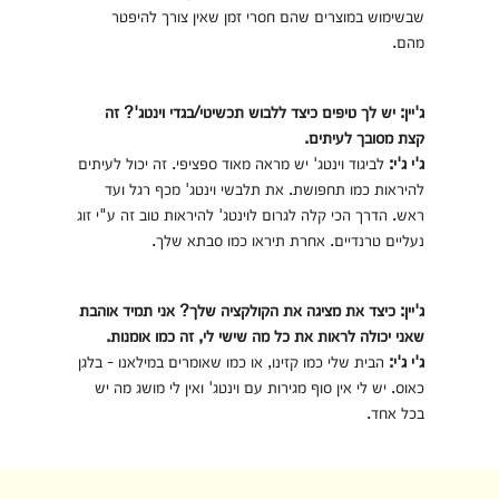
שבשימוש במוצרים שהם חסרי זמן שאין צורך להיפטר
מהם.
ג'יין: יש לך טיפים כיצד ללבוש תכשיטי/בגדי וינטג'? זה
קצת מסובך לעיתים.
ג'י ג'י:
לביגוד וינטג' יש מראה מאוד ספציפי. זה יכול לעיתים
להיראות כמו תחפושת. את תלבשי וינטג' מכף רגל ועד
ראש. הדרך הכי קלה לגרום לוינטג' להיראות טוב זה ע"י זוג
נעליים טרנדיים. אחרת תיראו כמו סבתא שלך.
ג'יין: כיצד את מציגה את הקולקציה שלך? אני תמיד אוהבת
שאני יכולה לראות את כל מה שישי לי, זה כמו אומנות.
ג'י ג'י:
הבית שלי כמו קזינו, או כמו שאומרים במילאנו - בלגן
כאוס. יש לי אין סוף מגירות עם וינטג' ואין לי מושג מה יש
בכל אחד.