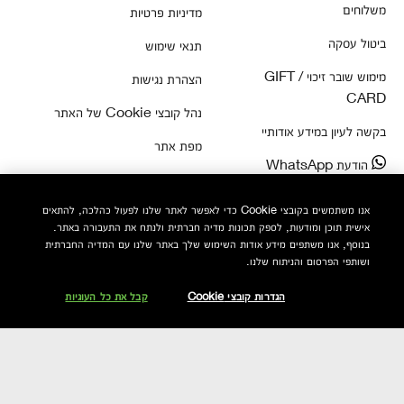
משלוחים
מדיניות פרטיות
ביטול עסקה
תנאי שימוש
מימוש שובר זיכוי / GIFT
הצהרת נגישות
CARD
נהל קובצי Cookie של האתר
בקשה לעיון במידע אודותיי
מפת אתר
הודעת WhatsApp
ההזמנות שלי
אנו משתמשים בקובצי Cookie כדי לאפשר לאתר שלנו לפעול כהלכה, להתאים
אישית תוכן ומודעות, לספק תכונות מדיה חברתית ולנתח את התעבורה באתר.
צור קשר
בנוסף, אנו משתפים מידע אודות השימוש שלך באתר שלנו עם המדיה החברתית
ושותפי הפרסום והניתוח שלנו.
מידע כללי
הגדרות קובצי Cookie
קבל את כל העוגיות
התאמת מוצרים
רשתות חברתיות
אבחון סוג עור
Facebook
ייעוץ מקצועי ב-WhatsApp