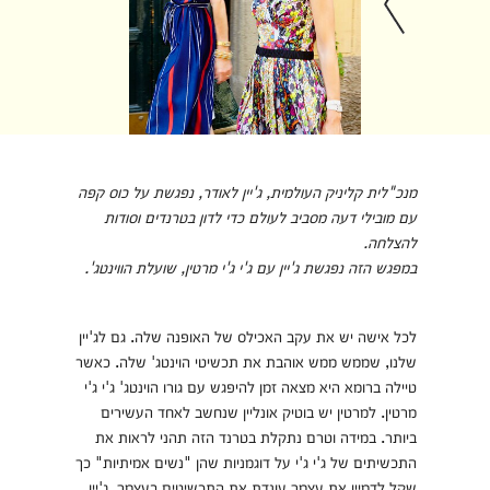
מנכ"לית קליניק העולמית, ג'יין לאודר, נפגשת על כוס קפה
עם מובילי דעה מסביב לעולם כדי לדון בטרנדים וסודות
להצלחה.
במפגש הזה נפגשת ג'יין עם ג'י ג'י מרטין, שועלת הווינטג'.
לכל אישה יש את עקב האכילס של האופנה שלה. גם לג'יין
שלנו, שממש ממש אוהבת את תכשיטי הוינטג' שלה. כאשר
טיילה ברומא היא מצאה זמן להיפגש עם גורו הוינטג' ג'י ג'י
מרטין. למרטין יש בוטיק אונליין שנחשב לאחד העשירים
ביותר. במידה וטרם נתקלת בטרנד הזה תהני לראות את
התכשיתים של ג'י ג'י על דוגמניות שהן "נשים אמיתיות" כך
שקל לדמיין את עצמך עונדת את התכשיטים בעצמך. ג'יין