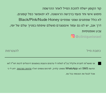
קוד הקופון יישלח לתיבת המייל לאחר ההרשמה
מימוש אישי וחד פעמי ברכישה הראשונה. לא יתאפשר כפל קופונים.
לא כולל שפתונים ושמני שפתיים Black/Pink/Nude Honey
דרך אגב, יש לנו גם עמוד אינסטגרם מושלם שיפתח בפנייך עולם של יופי,
צבע ואופטימיות
cliniqueisrael@
אני מאשר/ת לחברת אלקליל בע"מ לשלוח לי עדכונים והטבות באמצעים דיגיטליים לרבות דוא"ל ו/או
הודעות SMS ו/או WhatsApp ממותג קליניק. לפרטים נוספים ראה/י
מדיניות הפרטיות
. ידוע לי כי
אוכל לבטל את הסכמתי בכל עת.