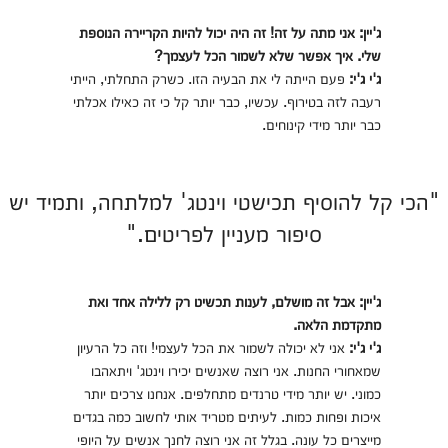
ג'יין: אני מתה על זה! זה היה יכול להיות הקריירה הנוספת
שלי. איך אפשר שלא לשמור הכל לעצמך?
ג'י ג'י:
פעם הייתה לי את הבעיה הזו. כשרק התחלתי, הייתי
רעבה לזה בטירוף. עכשיו, כבר יותר קל כי זה כאילו אכלתי
כבר יותר מידי קינוחים.
"הכי קל להוסיף תכישטי וינטג' למלתחה, ותמיד יש
סיפור מעניין לפריטים."
ג'יין: אבל זה מושלם, לענות תכשיט רק ללילה אחד ואת
מתקדמת הלאה.
ג'י ג'י:
אני לא יכולה לשמור את הכל לעצמי! וזה כל הרעיון
שמאחורי החנות. אני רוצה שאנשים יכירו וינטג' ויתאהבו
כמוני. יש יותר מידי טרנדים מתחלפים. אנחנו צרכים יותר
איכות ופחות כמות. לעיתים מטריד אותי לחשוב כמה בגדים
מייצרים כל עונה. בגלל זה אני רוצה לחנך אנשים על היופי