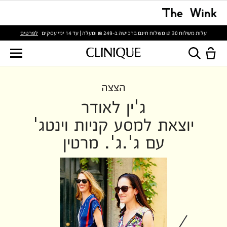
לפרטים
עלות משלוח 30 ₪ משלוח חינם ברכישה ב-249 ₪ ומעלה | עד 14 ימי עסקים
הצצה
ג'ין לאודר
יוצאת למסע קניות וינטג'
עם ג'.ג'. מרטין