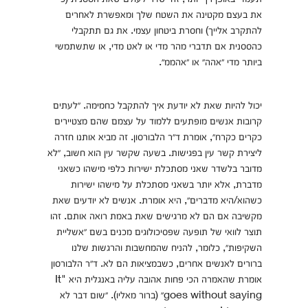
את בעצם מקטינה את השטח שלך ומאפשרת לאחרים
להתקרב אלייך) וחסרת ביטחון עצמי. את גם תתקבלי
כהססנית אם תדברי מהר מדי או לאט מדי, או שתשתמשי
ביותר מדי ״אהה״ או ״אהממ״.
יכול להיות שאת לא יודעת איך להתקבל כחמימה. ״לעתים
קרובות אנשים מופתעים ללמוד על עצמם שהם מצטיירים
כקרים כקרח״, אומרת ד״ר הלבורסון. זה מביא אותנו חזרה
ליצירת קשר עין בפגישות. בשעה שקשר עין הוא חשוב, ״לא
מדובר בלשדר שאני מסתכלת ישירות כלפי מישהו כשאני
מדברת, אלא יותר בשאני מסתכלת על מישהו ישירות
כשהוא/היא מדברים״, היא אומרת. אנשים לא יודעים שאת
מקשיבה אם הם לא מרגישים שאת באמת רואה אותם. זהו
תוצר לוואי של תופעה שפסיכולוגים מכנים בשם ״אשליית
השקיפות״, כלומר, להניח שהמחשבות והרגשות שלנו
ברורים לאנשים אחרים, כשבמציאות הם לא. ד״ר הלבורסון
אומרת שהאמרה הכי פחות אהובה עליה באנגלית היא "It
goes without saying״ (ברור מאליו). ״שום דבר לא