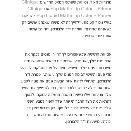
טרנדיות מאוד. נסי את שפתוני המאט החדשים
Clinique
Pop Matte Lip Color + Primer
או
Clinique
Pop Liquid Matte Lip Color + Primer
- שניהם
בעלי גימור קטיפתי. ״לחייך זה לא משהו שאנחנו עושים רק
כשאנחנו שמחים״, אומרת ד״ר הלבורסון. ״זה גם עושה
אותנו יותר שמחים.
אם את חוששת שכשאומרים לך לחייך, מנסים לבקר את
הפמיניזם שלך, אז תדעי שמחקרים מראים שמה שאנחנו
משדרות בפנים שלנו משפיע מאוד על אחרים. ״קחי לך רגע
מדי פעם ותשימי לב מה הפנים שלך עושות,״ אומרת ד״ר
הלבורסון. תתחילי לזהות איזה הבעות פנים את נוטה לקבע
ואיזה את יכולה לפרש כלא חיוביות, כמו לשפשף את המצח
שלך או עיוות שלו כשאת חושבת מחשבה עמוקה. לבסוף,
להראות את הצד החברותי יותר שלך יהפוך לטבע השני
שלך. ״את לא צריכה לחייך בלי סוף, רק תוודאי שאין לך
מבט כועס תמידי - ותהיי בעלת אישיות חמימה ומשדרת
יכולת״, מיעעצת ד״ר הלבורסון.