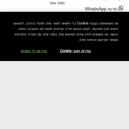
מפת אתר
הודעת WhatsApp
ההזמנות שלי
אנו משתמשים בקובצי Cookie כדי לאפשר לאתר שלנו לפעול כהלכה, להתאים
אישית תוכן ומודעות, לספק תכונות מדיה חברתית ולנתח את התעבורה באתר.
צור קשר
בנוסף, אנו משתפים מידע אודות השימוש שלך באתר שלנו עם המדיה החברתית
ושותפי הפרסום והניתוח שלנו.
מידע כללי
הגדרות קובצי Cookie
קבל את כל העוגיות
התאמת מוצרים
רשתות חברתיות
אבחון סוג עור
Facebook
ייעוץ מקצועי ב-WhatsApp
Instagram
ייעוץ וטיפולי יופי בחנות
Twitter
שאלות ותשובות
Youtube
ייעוץ והדרכה