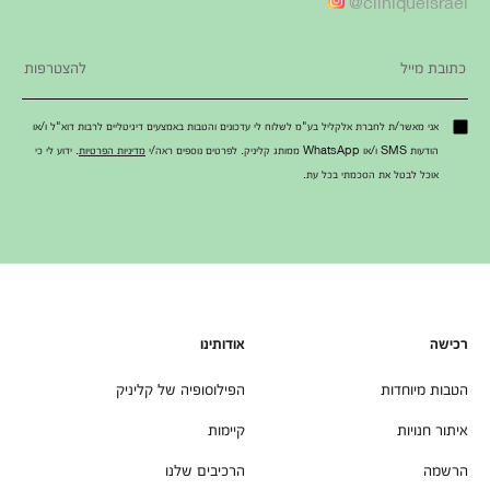
cliniqueisrael@
אני מאשר/ת לחברת אלקליל בע"מ לשלוח לי עדכונים והטבות באמצעים דיגיטליים לרבות דוא"ל ו/או
הודעות SMS ו/או WhatsApp ממותג קליניק. לפרטים נוספים ראה/י
מדיניות הפרטיות
. ידוע לי כי
אוכל לבטל את הסכמתי בכל עת.
רכישה
אודותינו
הטבות מיוחדות
הפילוסופיה של קליניק
איתור חנויות
קיימות
הרשמה
הרכיבים שלנו