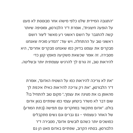
״התגובה המיידית שלנו כלפי מישהו אחר מבוססת לא מעט
על הופעה חיצונית״, אומרת ד״ר הלבורסון, ומוסיפה שיותר
קשה להתגבר על רושם ראשוני רע מאשר ליצור רושם
ראשוני טוב על ההתחלה. ויש עוד: ״המדע מוכיח שאנחנו
מבקרים את עצמנו בדיוק כמו שאנחנו מבקרים אחרים״, היא
מסבירה. זה אומר שכשאת משקיעה מאמץ קטן כדי
להיראות טוב, זה גורם לך להרגיש עוצמתית יותר ובשליטה.
״את לא צריכה להיראות כמו על השטיח האדום״, אומרת
ד״ר הלבורסון, ״את רק צריכה להיראות כאילו איכפת לך
מהאופן בו את מציגה את עצמך.״ מקום טוב להתחיל בו?
שום דבר לא משדר ביטחון עצמי כמו שפתיים בגוון אדום
בולט. ״אדום מתקשר במחקרים עם תפישה (בתת המודע)
של האחר כעוצמתי - גם גברים וגם נשים מתקבלים
כמושכים יותר כשהם לובשים אדום״, מסבירה ד״ר
הלבורסון. בסתיו הקרוב, שפתיים באדום מאט הן גם