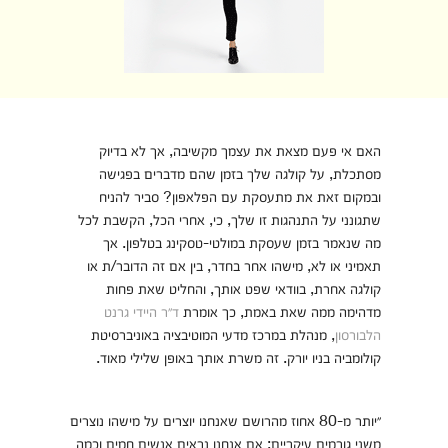
האם אי פעם מצאת את עצמך מקשיבה, אך לא בדיוק
מסתכלת, על קולגה שלך בזמן שהם מדברים בפגישה
ובמקום זאת את מתעסקת עם הפלאפון? סביר להניח
שתגונני על התנהגות זו שלך, כי, אחרי הכל, הקשבת לכל
מה שנאמר בזמן שעסקת במולטי-טסקינג בטלפון. אך
תאמיני או לא, מישהו אחר בחדר, בין אם זה הדובר/ת או
קולגה אחרת, בוודאי שפט אותך, והחליט שאת פחות
מדהימה ממה שאת באמת, כך אומרת
ד״ר היידי גרנט
הלבורסון
, מנהלת במרכז מדעי המוטיבציה באוניברסיטת
קולומביה בניו יורק. זה משרת אותך באופן שלילי מאוד.
״יותר מ-80 אחוז מהרושם שאנחנו יוצרים על מישהו נוצרים
משני גורמים עיקריים: אם אנחנו נראים אנשים חמים וכמה