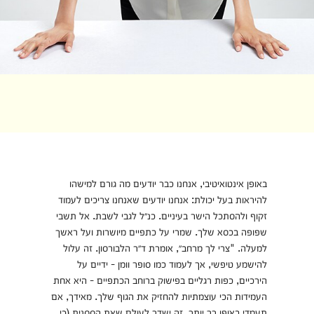
באופן אינטואיטיבי, אנחנו כבר יודעים מה גורם למישהו
להיראות בעל יכולת: אנחנו יודעים שאנחנו צריכים לעמוד
זקוף ולהסתכל הישר בעיניים. כנ״ל לגבי לשבת. אל תשבי
שפופה בכסא שלך. שמרי על כתפיים מיושרות ועל ראשך
למעלה. "צרי לך מרחב״, אומרת ד״ר הלבורסון. זה עלול
להישמע טיפשי, אך לעמוד כמו סופר וומן - ידיים על
הירכיים, כפות רגליים בפישוק ברוחב הכתפיים - היא אחת
העמידות הכי עוצמתיות להחזיק את הגוף שלך. מאידך, אם
תעמדי באופן רך יותר, זה ישדר לעולם שאת הססנית (כי